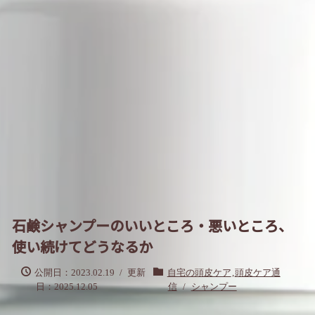
石鹸シャンプーのいいところ・悪いところ、
使い続けてどうなるか
公開日：2023.02.19
/
更新
自宅の頭皮ケア
,
頭皮ケア通
日：2025.12.05
信
/
シャンプー